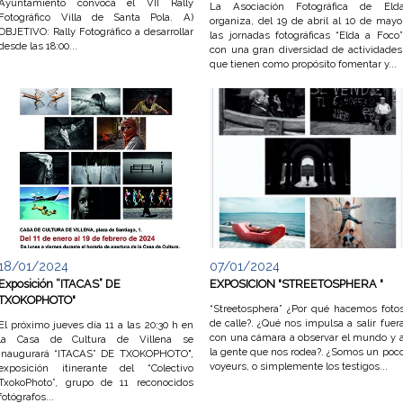
Ayuntamiento convoca el VII Rally
La Asociación Fotográfica de Eld
Fotográfico Villa de Santa Pola. A)
organiza, del 19 de abril al 10 de mayo
OBJETIVO: Rally Fotográfico a desarrollar
las jornadas fotográficas “Elda a Foco”
desde las 18:00...
con una gran diversidad de actividades
que tienen como propósito fomentar y...
18/01/2024
07/01/2024
Exposición “ITACAS” DE
EXPOSICION "STREETOSPHERA "
TXOKOPHOTO"
“Streetosphera” ¿Por qué hacemos foto
de calle?. ¿Qué nos impulsa a salir fuer
El próximo jueves día 11 a las 20:30 h en
con una cámara a observar el mundo y 
la Casa de Cultura de Villena se
la gente que nos rodea?. ¿Somos un poc
inaugurará “ITACAS” DE TXOKOPHOTO",
voyeurs, o simplemente los testigos...
exposición itinerante del “Colectivo
TxokoPhoto”, grupo de 11 reconocidos
fotógrafos...