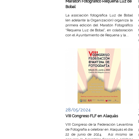
Maratón Fotográfico Requena Luz de
Bobal
e
La asociación fotográfica Luz de Bobal
(en adelante la Organización) organiza la
v
primera edición del Maratón Fotográfico
“Requena Luz de Bobal”, en colaboración
a
con el Ayuntamiento de Requena y la...
n
t
i
n
a
28/05/2024
d
VIII Congreso FLF en Alaquàs
VIII Congreso de la Federación Levantina
e
de Fotografía a celebrar en Alaquàs el día
22 de junio de 2024. Así mismo se