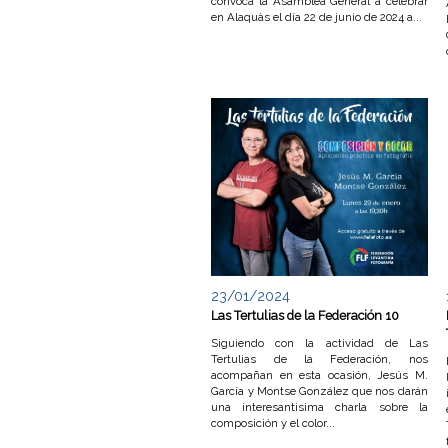
F
convoca la Asamblea General a celebrar
en Alaquàs el día 22 de junio de 2024 a...
o
t
o
g
r
a
f
23/01/2024
Las Tertulias de la Federación 10
í
Siguiendo con la actividad de Las
Tertulias de la Federación, nos
a
acompañan en esta ocasión, Jesús M.
García y Montse González que nos darán
una interesantisima charla sobre la
composición y el color...