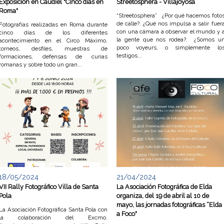
Exposición en Caudiel "Cinco días en
Streetosphera - Villajoyosa
Roma"
“Streetosphera” ¿Por qué hacemos foto
de calle?. ¿Qué nos impulsa a salir fuer
Fotografías realizadas en Roma durante
con una cámara a observar el mundo y 
cinco días de los diferentes
la gente que nos rodea?. ¿Somos u
acontecimiento en el Circo Máximo,
poco voyeurs, o simplemente lo
torneos, desfiles, muestras de
testigos...
formaciones, defensas de curias
romanas y sobre todo un gran...
18/05/2024
21/04/2024
VII Rally Fotográfico Villa de Santa
La Asociación Fotográfica de Elda
Pola
organiza, del 19 de abril al 10 de
mayo, las jornadas fotográficas “Elda
La Asociación Fotográfica Santa Pola con
a Foco"
la colaboración del Excmo.