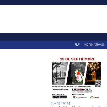
F
e
d
e
r
FLF
NORMATIVAS
a
c
i
ó
n
06/09/2024
L