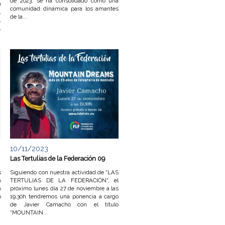
de 2023, se ha consolidado como una
a
comunidad dinámica para los amantes
,
de la...
,
,
10/11/2023
Las Tertulias de la Federación 09
s
Siguiendo con nuestra actividad de “LAS
a
TERTULIAS DE LA FEDERACIÓN“, el
a
próximo lunes día 27 de noviembre a las
o
19,30h tendremos una ponencia a cargo
de Javier Camacho con el título
“MOUNTAIN...