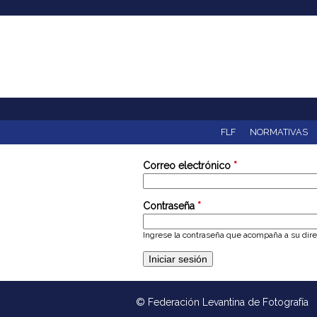
F
e
d
e
r
FLF
NORMATIVAS
a
Correo electrónico
*
c
Contraseña
*
i
Ingrese la contraseña que acompaña a su direc
ó
n
© Federación Levantina de Fotografía
L