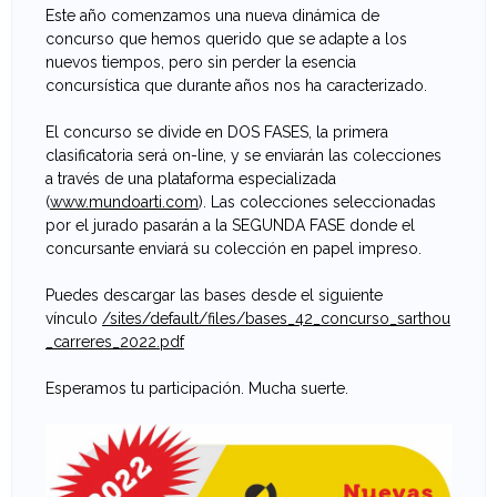
Este año comenzamos una nueva dinámica de
e
concurso que hemos querido que se adapte a los
nuevos tiempos, pero sin perder la esencia
v
concursística que durante años nos ha caracterizado.
a
El concurso se divide en DOS FASES, la primera
clasificatoria será on-line, y se enviarán las colecciones
n
a través de una plataforma especializada
(
www.mundoarti.com
). Las colecciones seleccionadas
t
por el jurado pasarán a la SEGUNDA FASE donde el
concursante enviará su colección en papel impreso.
i
Puedes descargar las bases desde el siguiente
n
vínculo
/sites/default/files/bases_42_concurso_sarthou
_carreres_2022.pdf
a
Esperamos tu participación. Mucha suerte.
d
e