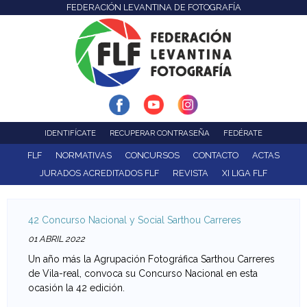
FEDERACIÓN LEVANTINA DE FOTOGRAFÍA
F
Pasar
al
e
contenido
d
principal
e
r
IDENTIFÍCATE
RECUPERAR CONTRASEÑA
FEDÉRATE
a
FLF
NORMATIVAS
CONCURSOS
CONTACTO
ACTAS
JURADOS ACREDITADOS FLF
REVISTA
XI LIGA FLF
c
i
42 Concurso Nacional y Social Sarthou Carreres
ó
01 ABRIL 2022
Un año más la Agrupación Fotográfica Sarthou Carreres
n
de Vila-real, convoca su Concurso Nacional en esta
ocasión la 42 edición.
L