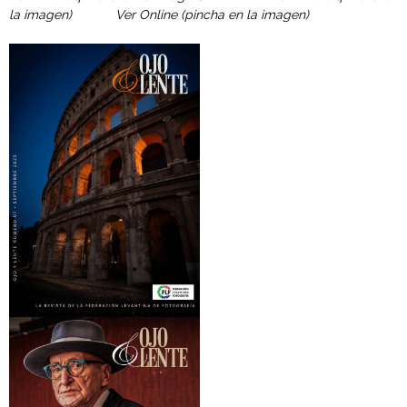
la imagen) Ver Online (pincha en la imagen)