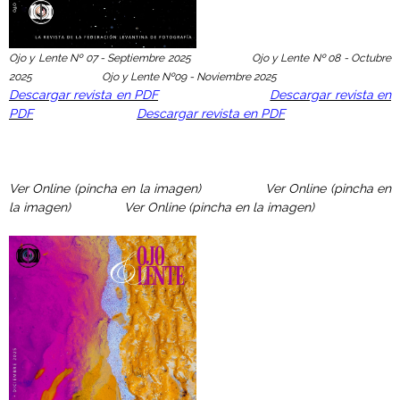
Ojo y Lente Nº 07 - Septiembre 2025 Ojo y Lente Nº 08 - Octubre
2025 Ojo y Lente Nº09 - Noviembre 2025
Descargar revista en PDF
Descargar revista en
PDF
Descargar revista en PDF
Ver Online (pincha en la imagen) Ver Online (pincha en
la imagen) Ver Online (pincha en la imagen)