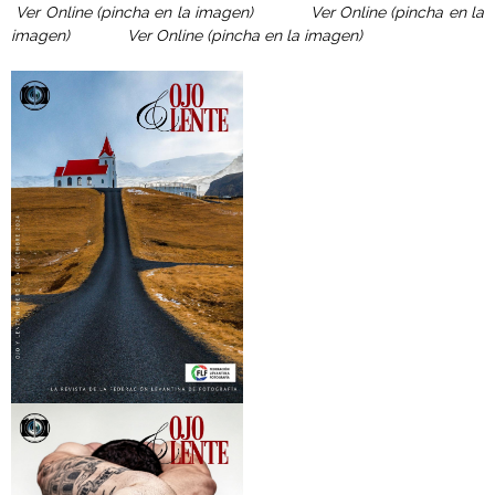
Ver Online (pincha en la imagen) Ver Online (pincha en la
e
imagen) Ver Online (pincha en la imagen)
v
a
n
t
i
n
a
d
e