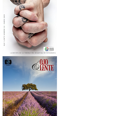
F
o
t
o
g
r
a
f
í
a