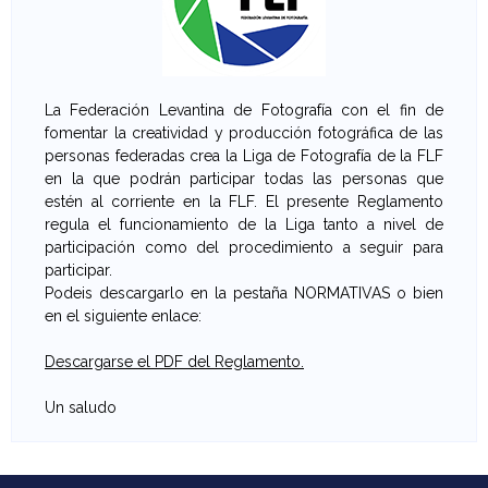
e
v
La Federación Levantina de Fotografía con el fin de
a
fomentar la creatividad y producción fotográfica de las
personas federadas crea la Liga de Fotografía de la FLF
n
en la que podrán participar todas las personas que
estén al corriente en la FLF. El presente Reglamento
t
regula el funcionamiento de la Liga tanto a nivel de
participación como del procedimiento a seguir para
i
participar.
Podeis descargarlo en la pestaña NORMATIVAS o bien
n
en el siguiente enlace:
a
Descargarse el PDF del Reglamento.
d
Un saludo
e